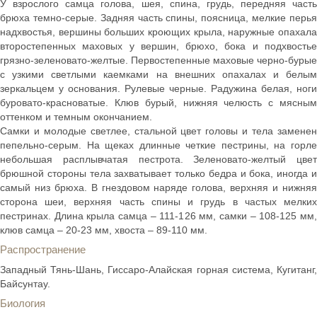
У взрослого самца голова, шея, спина, грудь, передняя часть
брюха темно-серые. Задняя часть спины, поясница, мелкие перья
надхвостья, вершины больших кроющих крыла, наружные опахала
второстепенных маховых у вершин, брюхо, бока и подхвостье
грязно-зеленовато-желтые. Первостепенные маховые черно-бурые
с узкими светлыми каемками на внешних опахалах и белым
зеркальцем у основания. Рулевые черные. Радужина белая, ноги
буровато-красноватые. Клюв бурый, нижняя челюсть с мясным
оттенком и темным окончанием.
Самки и молодые светлее, стальной цвет головы и тела заменен
пепельно-серым. На щеках длинные четкие пестрины, на горле
небольшая расплывчатая пестрота. Зеленовато-желтый цвет
брюшной стороны тела захватывает только бедра и бока, иногда и
самый низ брюха. В гнездовом наряде голова, верхняя и нижняя
сторона шеи, верхняя часть спины и грудь в частых мелких
пестринах. Длина крыла самца – 111-126 мм, самки – 108-125 мм,
клюв самца – 20-23 мм, хвоста – 89-110 мм.
Распространение
Западный Тянь-Шань, Гиссаро-Алайская горная система, Кугитанг,
Байсунтау.
Биология