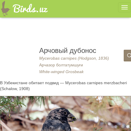
Ме
Арчовый дубонос
Mycerobas carnipes (Hodgson, 1836)
Арчазор болтатумшуғи
White-winged Grosbeak
В Узбекистане обитает подвид — Mycerobas carnipes merzbacheri
(Schalow, 1908)