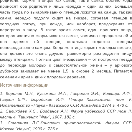
родителя. Кормят птенцов как самец, так и самка, обычно корм
приносят оба родителя и лишь изредка – один из них. Большая
часть труда по выкармливанию птенцов ложится на самца, так как
самка нередко подолгу сидит на гнезде, согревая птенцов в
холодную погоду, при дожде, или наоборот, предохраняя от
перегрева в жару. В такое время самец один приносит пищу,
которая частично скармливается самке, частично передается ей и
она оделяет ей птенцов, остальная отдается птенцам
непосредственно самцом. Когда же птицы кормят молодых вместе,
они делают это очень дружно, равномерно распределяя пищу
между птенцами. Полный цикл гнездования – от постройки гнезда
до перехода молодых к самостоятельной жизни – у арчового
дубоноса занимает не менее 1,5, а скорее 2 месяца. Питается
семенами арчи и диких плодовых деревьев.
Источники информации
1. Корелов М.Н., Кузьмина М.А., Гаврилов Э.И., Ковшарь А.Ф.,
Гаврин В.Ф., Бородихин И.Ф. Птицы Казахстана, том V.
Издательство «Наука» Казахской ССР. Алма-Ата 1974 г. 478 с.
2. Салихбаев Х.С., Богданов А.Н. Фауна узбекской ССР том II,
часть 4. Ташкент: "Фан", 1967. 182 с.
3. Степанян Л.С.Конспект орнитологической фауны ССР.
Москва:"Наука", 1990 г. 726 с.