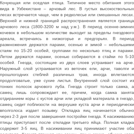
Кочующая или оседлая птица. Типичное место обитания этого
вида в Узбекистане – арчовый лес. В густых высокоствольных
лесах встречается чаще, чем в редколесье или смешанных лесах.
Верхней и нижней границей распространения является граница
арчового леса (1800-3200 м над у.м.). В период осенне-зимних
кочевок в небольшом количестве выходит за пределы гнездового
ареала, встречаясь в низкогорье и предгорьях. В период
размножения держатся парами, осенью и зимой – небольшими
стаям по 15-20 особей, группами по несколько птиц и парами.
Летом держатся парами, осенью собираются в стайки по 5-10
особей. Гнезда, состоящие из двух слоев устраивает на арче.
Наружный слой устраивается из веточек ели, арчи, таволги и
прошлогодних стеблей различных трав, иногда вплетаются
продолговатые, уже сухие листья. Внутренний слой состоит из
тонких полосок арчового луба. Гнезда строит только самка, а
самец лишь сопровождает ее, причем, когда самка занята
отдиранием коры с кустов арчи или укладкой материала в гнездо,
самец сидит поблизости на верхушке куста арчи и периодически
вполголоса издает позывку. Откладка яиц начинается обычно
через 2-3 дня после завершения постройки гнезда. К насиживанию
птицы приступают после откладки третьего яйца. Полная кладка
содержит 3-5 яиц. В насиживании яиц принимают участие оба