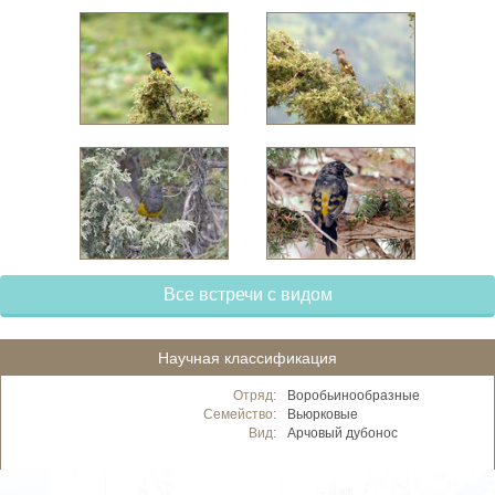
Все встречи с видом
Научная классификация
Отряд:
Воробьинообразные
Семейство:
Вьюрковые
Вид:
Арчовый дубонос