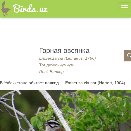
Ме
Горная овсянка
Emberiza cia (Linnaeus, 1766)
Тоғ деҳқончумчуғи
Rock Bunting
В Узбекистане обитает подвид — Emberiza cia par (Hartert, 1904)