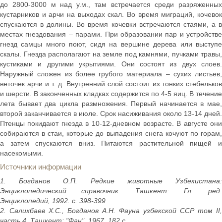
до 2800-3000 м над у.м., там встречается среди разряженных
кустарников и арчи на выходах скал. Во время миграций, кочевок
спускаются в долины. Во время кочевки встречаются стаями, а в
местах гнездования – парами. При образовании пар и устройстве
гнезд самцы много поют, сидя на вершине дерева или выступе
скалы. Гнезда располагают на земле под камнями, пучками травы,
кустиками и другими укрытиями. Они состоят из двух слоев.
Наружный сложен из более грубого материала – сухих листьев,
веточек арчи и т. д. Внутренний слой состоит из тонких стебельков
и шерсти. В законченных кладках содержится по 4-5 яиц. В течение
лета бывает два цикла размножения. Первый начинается в мае,
второй заканчивается в июле. Срок насиживания около 13-14 дней.
Птенцы покидают гнезда в 10-12-дневном возрасте. В августе они
собираются в стаи, которые до выпадения снега кочуют по горам,
а затем спускаются вниз. Питаются растительной пищей и
насекомыми.
Источники информации
1. Богданов О.П. Редкие животные Узбекистана:
Энциклопедический справочник. Ташкент: Гл. ред.
Энциклопедий, 1992. с. 398-399
2. Салихбаев Х.С., Богданов А.Н. Фауна узбекской ССР том II,
часть 4. Ташкент: "Фан", 1967. 182 с.