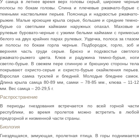
У самца в летнее время верх головы серый, широкие черные
полосы по бокам головы. Спина и плечевые ржавчато-бурые с
темными наствольями перьев. Поясница и надхвостье ржавчато-
рыжие. Малые кроющие крыла серые, большие и средние темно-
бурые со светлыми каймами наружных опахал. Маховые и
рулевые буровато-черные с узкими белыми каймами с примесью
белого на двух крайних парах рулевых. Уздечка, полоса за глазом
и полосы по бокам горла черные. Подбородок, горло, зоб и
верхняя часть груди серые. Брюхо и подхвостье светлого
ржавчато-рыжего цвета. Клюв и радужина темно-бурые, ноги
светло-бурые. В свежем пере спинную и брюшную стороны тела
покрывают охристо-серые и охристо-бурые окаймления перьев.
Взрослая самка тусклей и бледней. Молодые бледнее самок.
Длина крыла самца 80-89 мм, самки – 78-85 мм., клюва – 11-12
мм. Вес самца – 20-29,5 г.
Распространение
В периоды гнездования встречается по всей горной части
республики, во время пролетов можно встретить в любой
предгорной и низменной части страны.
Биология
Гнездящаяся, зимующая, пролетная птица. В горы поднимается