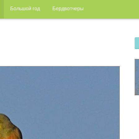
Большой год
Бердвотчеры