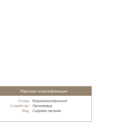
Научная классификация
Отряд:
Воробьинообразные
Семейство:
Овсянковые
Вид:
Садовая овсянка