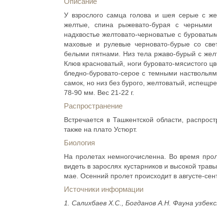
Описание
У взрослого самца голова и шея серые с же
желтые, спина рыжевато-бурая с черными
надхвостье желтовато-черноватые с буроваты
маховые и рулевые черновато-бурые со св
белыми пятнами. Низ тела ржаво-бурый с желт
Клюв красноватый, ноги буровато-мясистого цв
бледно-буровато-серое с темными наствольями
самок, но низ без бурого, желтоватый, испещ
78-90 мм. Вес 21-22 г.
Распространение
Встречается в Ташкентской области, распрост
также на плато Устюрт.
Биология
На пролетах немногочисленна. Во время прол
видеть в зарослях кустарников и высокой трав
мае. Осенний пролет происходит в августе-се
Источники информации
1. Салихбаев Х.С., Богданов А.Н. Фауна узбекс