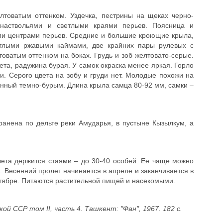
лтоватым оттенком. Уздечка, пестрины на щеках черно-
 наствольями и светлыми краями перьев. Поясница и
ми центрами перьев. Средние и большие кроющие крыла,
етлыми ржавыми каймами, две крайних пары рулевых с
оватым оттенком на боках. Грудь и зоб желтовато-серые.
ета, радужина бурая. У самок окраска менее яркая. Горло
. Серого цвета на зобу и груди нет. Молодые похожи на
ренный темно-бурым. Длина крыла самца 80-92 мм, самки –
ранена по дельте реки Амударья, в пустыне Кызылкум, а
ета держится стаями – до 30-40 особей. Ее чаще можно
ы. Весенний пролет начинается в апреле и заканчивается в
нтябре. Питаются растительной пищей и насекомыми.
кой ССР том II, часть 4. Ташкент: "Фан", 1967. 182 с.