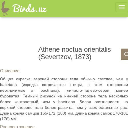
Ме
Athene noctua orientalis
(Severtzov, 1873)
Описание
Общая окраска верхней стороны тела обычно светлее, чем у
bactriana (изредка встречаются птицы, в этом отношении
неотличимые от bactriana), глинисто-палево-серая, менее
буроватая. Темный рисунок на нижней стороне тела несколько
более контрастный, чем у bactriana. Белая опятнениость на
верхней стороне тела более развита, чем у всех остальных рас.
Длина крыла самцов 165-172 (168) мм, длина крыла самок 170-181
(176) мм.
Распространение