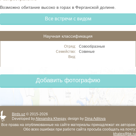
Возможно обитание высоко в горах в Ферганской долине.
Все встречи с видом
Научная классификация
Отряд:
Совообразные
Семейство:
Совиные
Вид:
Добавить фотографию
Birds.uz
© 2015-2026
Developed by
Alexandra Khegay
, design by
Dina Adilova
Все права на опубликованные на сайте материалы принадлежат их авторам.
Обо всех ошибках при работе сайта просьба сообщать на почту:
khalex@bk.ru