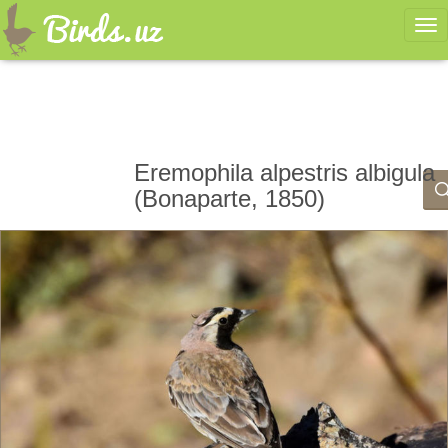
Ме
Eremophila alpestris albigula
(Bonaparte, 1850)