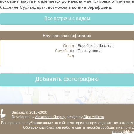
половины марта и отмечается до начала мая. Зимовка отмечена в
бассейне Сурхандарьи, возможна в долине Зарафшана.
Все встречи с видом
Научная классификация
Отряд:
Воробьинообразные
Семейство:
Трясогузковые
Вид:
Добавить фотографию
Birds.uz
© 2015-2026
Developed by
Alexandra Khegay
, design by
Dina Adilova
Все права на опубликованные на сайте материалы принадлежат их авторам.
Обо всех ошибках при работе сайта просьба сообщать на почту:
khalex@bk.ru