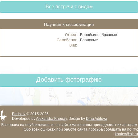
Все встречи с видом
Научная классификация
Отряд:
Воробьинообразные
Семейство:
Врановые
Вид:
Добавить фотографию
Birds.uz
© 2015-2026
Developed by
Alexandra Khegay
, design by
Dina Adilova
Все права на опубликованные на сайте материалы принадлежат их авторам.
Обо всех ошибках при работе сайта просьба сообщать на почту:
khalex@bk.ru