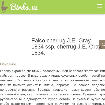
Ме
Falco cherrug J.E. Gray,
1834 ssp. cherrug J.E. Gray,
1834.
Описание
Голова бурая со светлыми беловатыми или беловато-желтоватыми
каймами перьев. В виде редких индивидуальных особенностей на
плечевых, больших кроющих крыла и второстепенных маховых
перьях бывают охристые пятна, образующие слабое подобие
поперечного рисунка. Верхние кроющие перья хвоста обычно
серовато-бурые, не отличимые по окраске от спины. Средняя пара
рулевых обычно одноцветная, бурая, остальные рулевые бурые со
слабо выраженным поперечным рисунком из светло-глинистых,