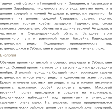
Ташкентской области и Голодной степи. Западнее, в Кызылкуме и
долине Зарафшана, численность этого вида заметно ниже, а в
долине средней и нижней Амударьи встречаются единично. На
пролете, из долины средней Сырдарьи, сарычи, видимо,
пересекают горные хребты западного Таджикистана, снова
становясь относительно обычными в долине верхней Амударьи, в
частности в Сурхандарьинской области. Западнее этого
пролетного пути и равнинной части бассейна Кашкадарьи
встречаются редко. Подвидовая принадлежность птиц,
встречающихся в Узбекистане в разные сезоны, изучена плохо.
Биология
Обычная пролетная весной и осенью, зимующая в Узбекистане
птица. Осенний пролет начинается в августе и длится до середины
ноября. В зимний период на большей части территории сарычи
встречаются относительно редко и одиночными экземплярами.
Время откочевки местных зимующих птиц и начало весеннего
пролета транзитных особей установить трудно. Массовый
весенний пролет приходится в среднем на март-апрель.
Биологических наблюдений над пролетными и зимующими
сарычами очень мало. На зимовках птицы придерживаются
земледельческих районов, долин рек и адырной зоны предгорий,