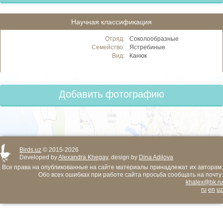
Научная классификация
Отряд:
Соколообразные
Семейство:
Ястребиные
Вид:
Канюк
Добавить фотографию
Birds.uz
© 2015-2026
Developed by
Alexandra Khegay
, design by
Dina Adilova
Все права на опубликованные на сайте материалы принадлежат их авторам.
Обо всех ошибках при работе сайта просьба сообщать на почту:
khalex@bk.ru
ru
en
uz