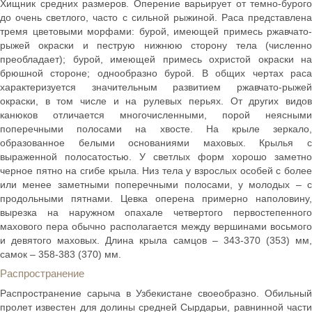
Хищник средних размеров. Оперение варьирует от темно-бурого
до очень светлого, часто с сильной рыжиной. Раса представлена
тремя цветовыми морфами: бурой, имеющей примесь ржавчато-
рыжей окраски и пеструю нижнюю сторону тела (численно
преобладает); бурой, имеющей примесь охристой окраски на
брюшной стороне; однообразно бурой. В общих чертах раса
характеризуется значительным развитием ржавчато-рыжей
окраски, в том числе и на рулевых перьях. От других видов
канюков отличается многочисленными, порой неясными
поперечными полосами на хвосте. На крыле зеркало,
образованное белыми основаниями маховых. Крылья с
выраженной полосатостью. У светлых форм хорошо заметно
черное пятно на сгибе крыла. Низ тела у взрослых особей с более
или менее заметными поперечными полосами, у молодых – с
продольными пятнами. Цевка оперена примерно наполовину,
вырезка на наружном опахале четвертого первостепенного
махового пера обычно располагается между вершинами восьмого
и девятого маховых. Длина крыла самцов – 343-370 (353) мм,
самок – 358-383 (370) мм.
Распространение
Распространение сарыча в Узбекистане своеобразно. Обильный
пролет известен для долины средней Сырдарьи, равнинной части