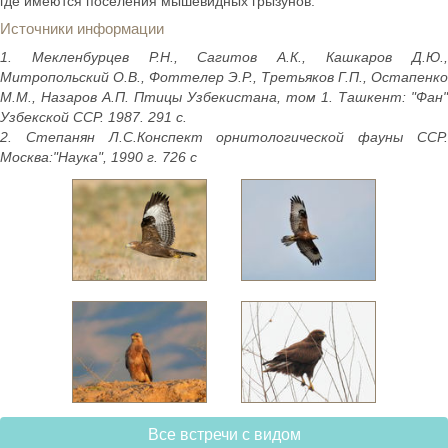
где имеются поселения мышевидных грызунов.
Источники информации
1. Мекленбурцев Р.Н., Сагитов А.К., Кашкаров Д.Ю.,
Митропольский О.В., Фоттелер Э.Р., Третьяков Г.П., Остапенко
М.М., Назаров А.П. Птицы Узбекистана, том 1. Ташкент: "Фан"
Узбекской ССР. 1987. 291 с.
2. Степанян Л.С.Конспект орнитологической фауны ССР.
Москва:"Наука", 1990 г. 726 с
Все встречи с видом