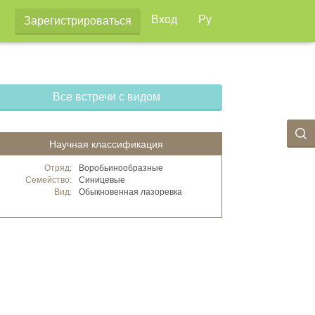
Вход
Ру
Зарегистрироваться
Все встречи с видом
Научная классификация
Отряд:
Воробьинообразные
Семейство:
Синицевые
Вид:
Обыкновенная лазоревка