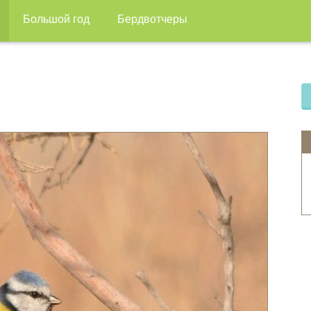
Большой год
Бердвотчеры