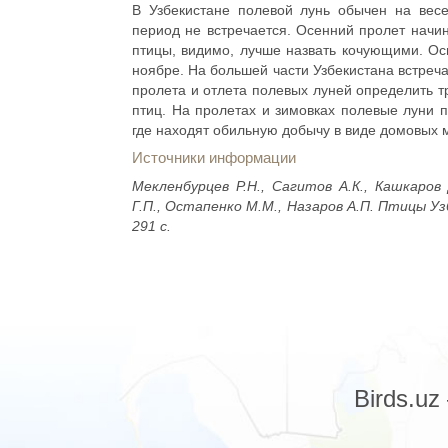
В Узбекистане полевой лунь обычен на весе
период не встречается. Осенний пролет начин
птицы, видимо, лучше назвать кочующими. Осн
ноябре. На большей части Узбекистана встреч
пролета и отлета полевых луней определить т
птиц. На пролетах и зимовках полевые луни 
где находят обильную добычу в виде домовых
Источники информации
Мекленбурцев Р.Н., Сагитов А.К., Кашкаров
Г.П., Остапенко М.М., Назаров А.П. Птицы Уз
291 с.
Birds.u