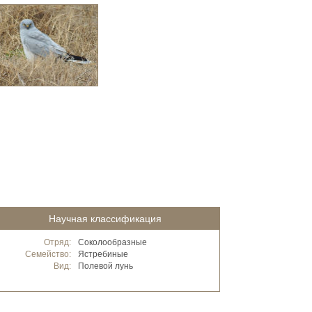
Научная классификация
Отряд:
Соколообразные
Семейство:
Ястребиные
Вид:
Полевой лунь