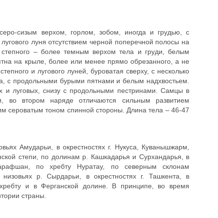
серо-сизым верхом, горлом, зобом, иногда и грудью, с
лугового луня отсутствием черной поперечной полосы на
 степного – более темным верхом тела и груди, белым
тна на крыле, более или менее прямо обрезанного, а не
степного и лугового луней, буроватая сверху, с несколько
а, с продольными бурыми пятнами и белым надхвостьем.
х и луговых, снизу с продольными пестринами. Самцы в
, во втором наряде отличаются сильным развитием
м сероватым тоном спинной стороны. Длина тела – 46-47
овьях Амударьи, в окрестностях г. Нукуса, Куванышжарм,
ской степи, по долинам р. Кашкадарья и Сурхандарья, в
арафшан, по хребту Нуратау, по северным склонам
 низовьях р. Сырдарьи, в окрестностях г. Ташкента, в
 хребту и в Ферганской долине. В принципе, во время
тории страны.