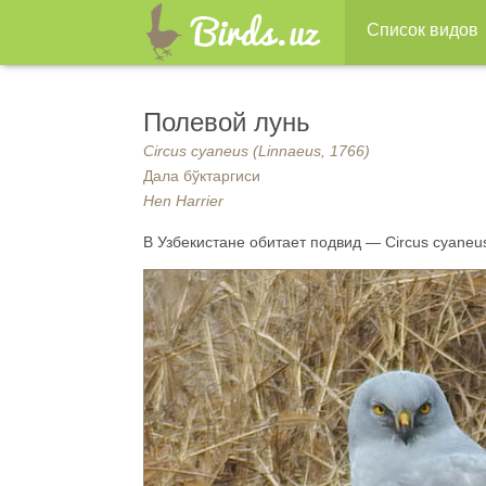
Список видов
Полевой лунь
Circus cyaneus (Linnaeus, 1766)
Дала бўктаргиси
Hen Harrier
В Узбекистане обитает подвид — Circus cyaneus