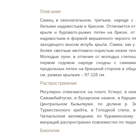
Описание
Самец в окончательном, третьем, наряде с 
белыми надхвостьем и брюхом. Отличается от 
крыле и буровато-рыжих пятен на брюхе, от
надхвостьем и формой вершинного черного пя
заходящего мысом вглубь крыла. Самка, как у 
более светлым желтовато-охристым низом тел
Молодые луни, в отличие от молодых степны
первом годовом наряде сходны с самками
продольных пятен на брюшной стороне и общи
см, размах крыльев – 97-118 см.
Распространение
Регулярно отмечается на плато Устюрт, в низ
Самамбайтугая, в Бухарском оазисе, в Каршин
Центральном Кызылкуме, по долине р. З
Туркестанского хребта, в Голодной степи, в
Чаткальском заповеднике, по Кураминскому
миграций распространен повсеместно по терри
Биология