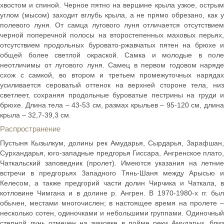
хвостом и спиной. Черное пятно на вершине крыла узкое, острым
углом (мысом) заходит вглубь крыла, а не прямо обрезано, как у
полевого луня. От самца лугового луня отличается отсутствием
черной поперечной полосы на второстепенных маховых перьях,
отсутствием продольных буровато-ржавчатых пятен на брюхе и
общей более светлой окраской. Самка и молодые в поле
неотличимы от лугового луня. Самец в первом годовом наряде
схож с самкой, во втором и третьем промежуточных нарядах
усиливается сероватый оттенок на верхней стороне тела, низ
светлеет, сохраняя продольные буроватые пестрины на груди и
брюхе. Длина тела – 43-53 см, размах крыльев – 95-120 см, длина
крыла – 32,7-39,3 см.
Распространение
Пустыня Кызылкум, долины рек Амударья, Сырдарья, Зарафшан,
Сурхандарья, юго-западные предгорья Гиссара, Ангренское плато,
Чаткальский заповедник (пролет). Имеются указания на летние
встречи в предгорьях Западного Тянь-Шаня между Арысью и
Келесом, а также предгорий части долин Чирчика и Чаткала, в
котловине Чимгана и в долине р. Ангрен. В 1970-1980-х гг. был
обычен, местами многочислен; в настоящее время на пролете –
несколько сотен, одиночками и небольшими группами. Одиночный
степной лунь отмечен на зимовке в пойме реки Амударьи, близ