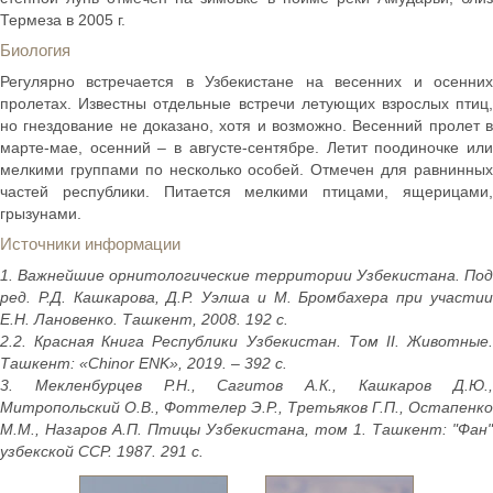
Термеза в 2005 г.
Биология
Регулярно встречается в Узбекистане на весенних и осенних
пролетах. Известны отдельные встречи летующих взрослых птиц,
но гнездование не доказано, хотя и возможно. Весенний пролет в
марте-мае, осенний – в августе-сентябре. Летит поодиночке или
мелкими группами по несколько особей. Отмечен для равнинных
частей республики. Питается мелкими птицами, ящерицами,
грызунами.
Источники информации
1. Важнейшие орнитологические территории Узбекистана. Под
ред. Р.Д. Кашкарова, Д.Р. Уэлша и М. Бромбахера при участии
Е.Н. Лановенко. Ташкент, 2008. 192 с.
2.2. Красная Книга Республики Узбекистан. Том II. Животные.
Ташкент: «Chinor ENK», 2019. – 392 с.
3. Мекленбурцев Р.Н., Сагитов А.К., Кашкаров Д.Ю.,
Митропольский О.В., Фоттелер Э.Р., Третьяков Г.П., Остапенко
М.М., Назаров А.П. Птицы Узбекистана, том 1. Ташкент: "Фан"
узбекской ССР. 1987. 291 с.