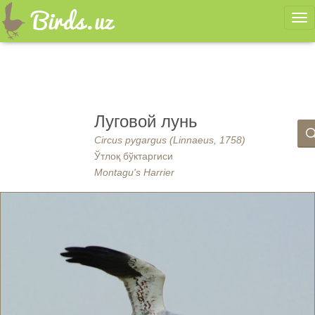
Ме
Луговой лунь
Circus pygargus (Linnaeus, 1758)
Ўтлоқ бўктаргиси
Montagu's Harrier