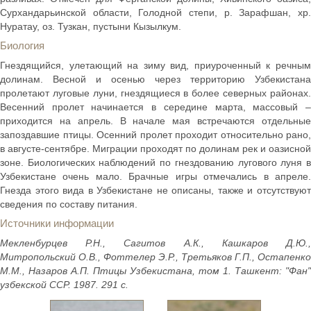
Сурхандарьинской области, Голодной степи, р. Зарафшан, хр.
Нуратау, оз. Тузкан, пустыни Кызылкум.
Биология
Гнездящийся, улетающий на зиму вид, приуроченный к речным
долинам. Весной и осенью через территорию Узбекистана
пролетают луговые луни, гнездящиеся в более северных районах.
Весенний пролет начинается в середине марта, массовый –
приходится на апрель. В начале мая встречаются отдельные
запоздавшие птицы. Осенний пролет проходит относительно рано,
в августе-сентябре. Миграции проходят по долинам рек и оазисной
зоне. Биологических наблюдений по гнездованию лугового луня в
Узбекистане очень мало. Брачные игры отмечались в апреле.
Гнезда этого вида в Узбекистане не описаны, также и отсутствуют
сведения по составу питания.
Источники информации
Мекленбурцев Р.Н., Сагитов А.К., Кашкаров Д.Ю.,
Митропольский О.В., Фоттелер Э.Р., Третьяков Г.П., Остапенко
М.М., Назаров А.П. Птицы Узбекистана, том 1. Ташкент: "Фан"
узбекской ССР. 1987. 291 с.