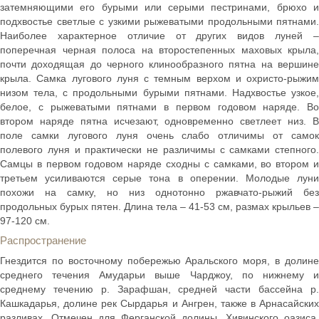
затемняющими его бурыми или серыми пестринами, брюхо и
подхвостье светлые с узкими рыжеватыми продольными пятнами.
Наиболее характерное отличие от других видов луней –
поперечная черная полоса на второстепенных маховых крыла,
почти доходящая до черного клинообразного пятна на вершине
крыла. Самка лугового луня с темным верхом и охристо-рыжим
низом тела, с продольными бурыми пятнами. Надхвостье узкое,
белое, с рыжеватыми пятнами в первом годовом наряде. Во
втором наряде пятна исчезают, одновременно светлеет низ. В
поле самки лугового луня очень слабо отличимы от самок
полевого луня и практически не различимы с самками степного.
Самцы в первом годовом наряде сходны с самками, во втором и
третьем усиливаются серые тона в оперении. Молодые луни
похожи на самку, но низ однотонно ржавчато-рыжий без
продольных бурых пятен. Длина тела – 41-53 см, размах крыльев –
97-120 см.
Распространение
Гнездится по восточному побережью Аральского моря, в долине
среднего течения Амударьи выше Чарджоу, по нижнему и
среднему течению р. Зарафшан, средней части бассейна р.
Кашкадарья, долине рек Сырдарья и Ангрен, также в Арнасайских
разливах. Отмечен для Ферганской долины, Хивинского оазиса,