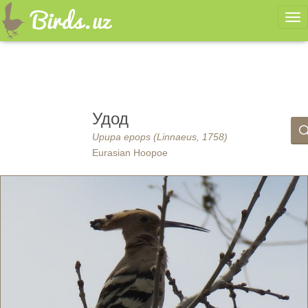
Ме
Удод
Upupa epops (Linnaeus, 1758)
Eurasian Hoopoe