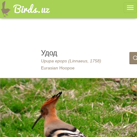
Ме
Удод
Upupa epops (Linnaeus, 1758)
Eurasian Hoopoe