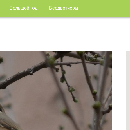
Большой год
Бердвотчеры