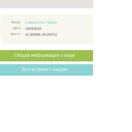
Автор:
Сафиуллин Гайрат
Дата:
10/03/2018
Место:
41.302906; 69.293722
Общая информация о виде
Все встречи с видом