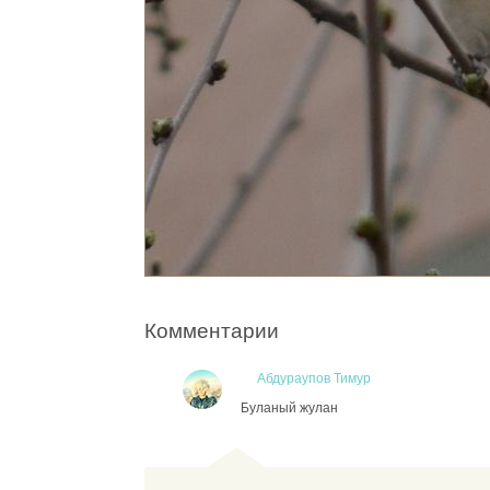
Комментарии
Абдураупов Тимур
Буланый жулан