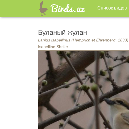
Список видов
Буланый жулан
Lanius isabellinus (Hemprich et Ehrenberg, 1833)
Isabelline Shrike