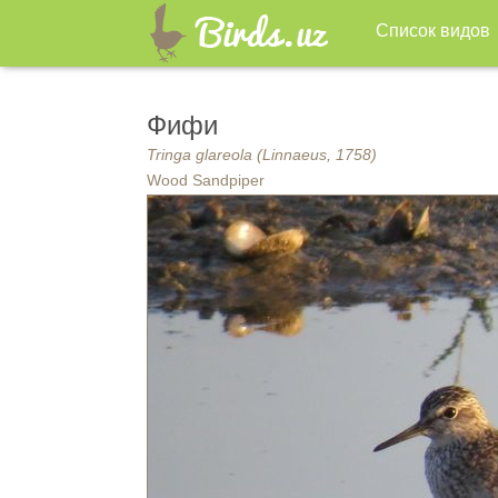
Список видов
Фифи
Tringa glareola (Linnaeus, 1758)
Wood Sandpiper