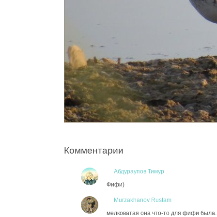
Комментарии
Абдураупов Тимур
Фифи)
Murzakhanov Rustam
мелковатая она что-то для фифи была..