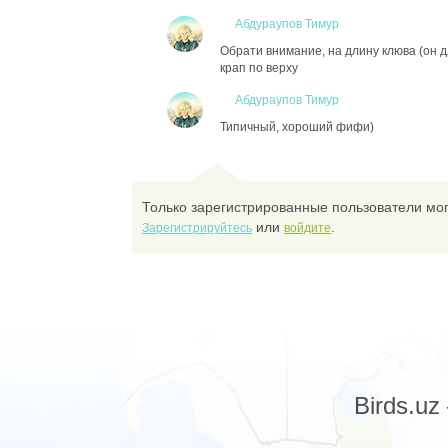
Абдураупов Тимур
Обрати внимание, на длину клюва (он д
крап по верху
Абдураупов Тимур
Типичный, хороший фифи)
Только зарегистрированные пользователи мог
или
.
Зарегистрируйтесь
войдите
Birds.u