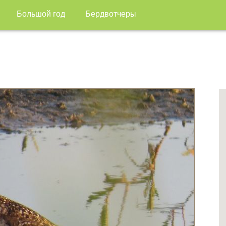
Большой год
Бердвотчеры