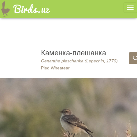
Ме
Каменка-плешанка
Oenanthe pleschanka (Lepechin, 1770)
Pied Wheatear