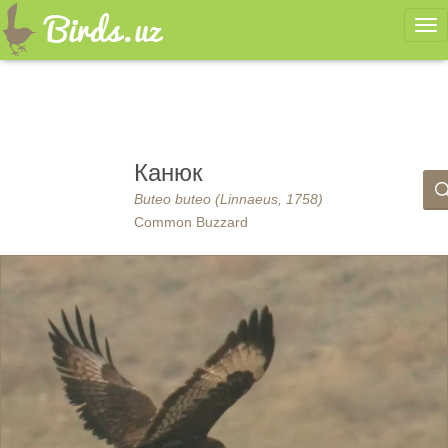
Ме
Канюк
Buteo buteo (Linnaeus, 1758)
Common Buzzard