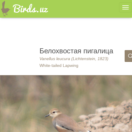
Ме
Белохвостая пигалица
Vanellus leucura (Lichtenstein, 1823)
White-tailed Lapwing