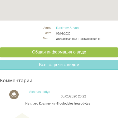
Автор:
Raximov Suvon
Дата:
05/01/2020
Место:
джизакская обл .Пахтакорский р-н
Общая информация о виде
Все встречи с видом
Комментарии
Skhinas Lidiya
05/01/2020 20:22
Нет, ,это Крапивник -Troglodytes troglodytes