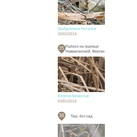
Шайдуллина Наталья
20/02/2016
Рыбхоз на границе
35
Наманганской, Ферган
Юсупов Вячеслав
03/01/2016
36
Таш. бот.сад