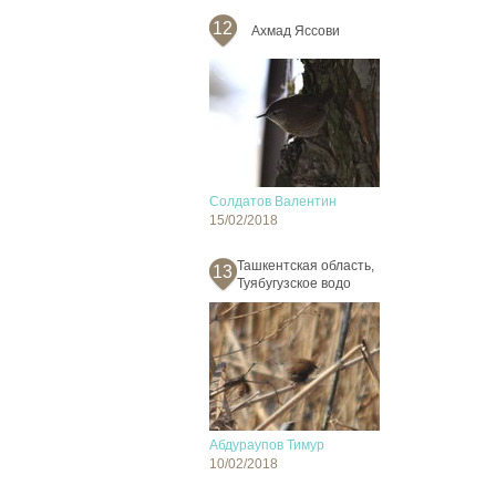
12
Ахмад Яссови
Солдатов Валентин
15/02/2018
Ташкентская область,
13
Туябугузское водо
Абдураупов Тимур
10/02/2018