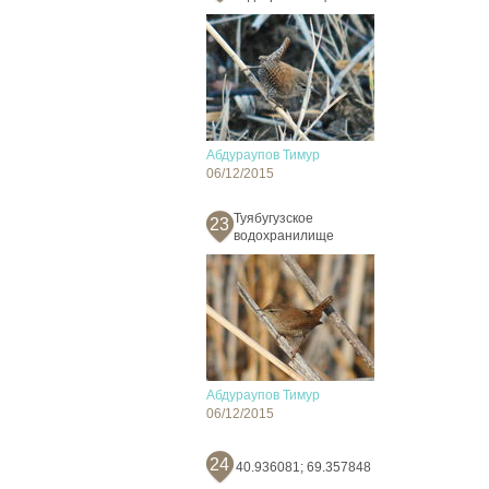
Абдураупов Тимур
06/12/2015
Туябугузское
23
водохранилище
Абдураупов Тимур
06/12/2015
24
40.936081; 69.357848