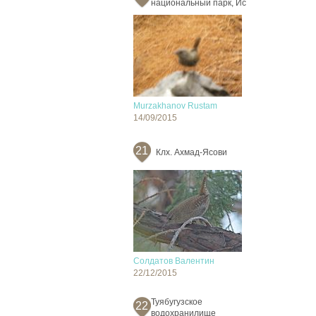
национальный парк, Ис
Murzakhanov Rustam
14/09/2015
21
Клх. Ахмад-Ясови
Солдатов Валентин
22/12/2015
Туябугузское
22
водохранилище