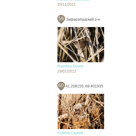
20/11/2021
59
Зафарабадский р-н
Raximov Suvon
29/01/2022
60
41.208155; 69.401935
Уланов Сергей