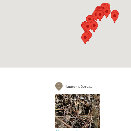
1
Ташкент, ботсад