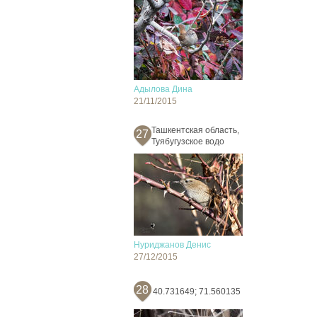
Адылова Дина
21/11/2015
Ташкентская область,
27
Туябугузское водо
Нуриджанов Денис
27/12/2015
28
40.731649; 71.560135