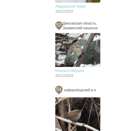
Абдураупов Тимур
19/11/2020
Джизакская область,
53
Зааминский национа
Khasaniy Mirpulat
20/12/2020
54
зафарабадский р-н