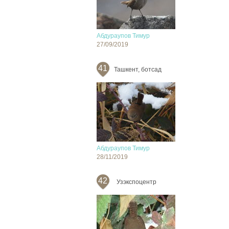
Абдураупов Тимур
27/09/2019
41
Ташкент, ботсад
Абдураупов Тимур
28/11/2019
42
Узэкспоцентр