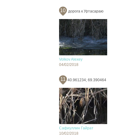
10
дорога к Уртасараю
Volkov Alexey
04/02/2018
11
40.961234; 69.390464
Сафиуллин Гайрат
10/02/2018