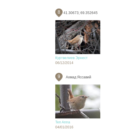
8
41.30673; 69.352645
Куртвелиев Эрнест
06/12/2014
9
Ахмад Яссавий
Ten Anna
04/01/2016