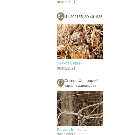
06/03/2021
61
41.208155; 69.401935
Уланов Сергей
06/03/2021
Северо-Ферганский
62
канал у аэропорта
Юсупов Вячеслав
26/11/2021