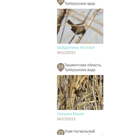
18
Туябугузское вдхр
Шайдуллина Наталья
06/12/2015
Ташкентская область,
19
Туябугузское водо
Грицына Мария
06/12/2015
Угам-Чаткальский
20