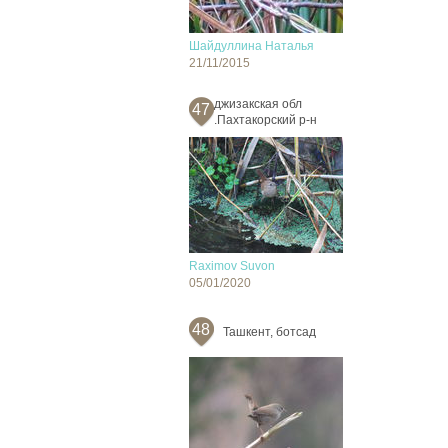
Шайдуллина Наталья
21/11/2015
джизакская обл
47
.Пахтакорский р-н
Raximov Suvon
05/01/2020
48
Ташкент, ботсад