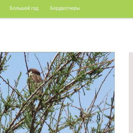
Большой год
Бердвотчеры