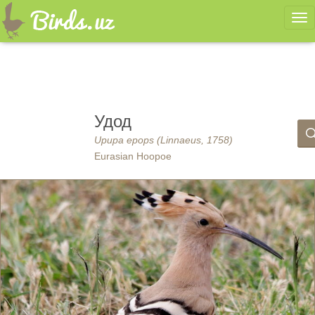
Ме
Удод
Upupa epops (Linnaeus, 1758)
Eurasian Hoopoe