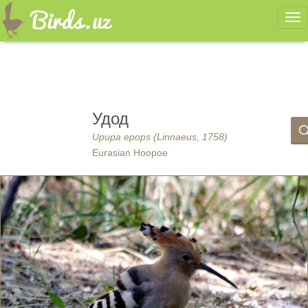
Ме
Удод
Upupa epops (Linnaeus, 1758)
Eurasian Hoopoe