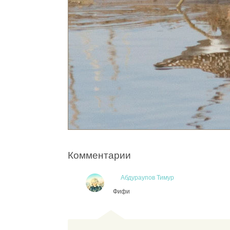
Комментарии
Абдураупов Тимур
Фифи