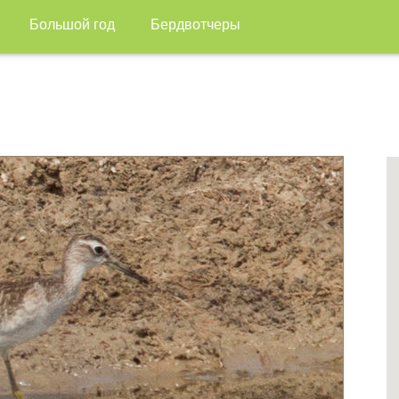
Большой год
Бердвотчеры