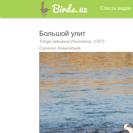
Список видов
Большой улит
Tringa nebularia (Gunnerus, 1767)
Common Greenshank