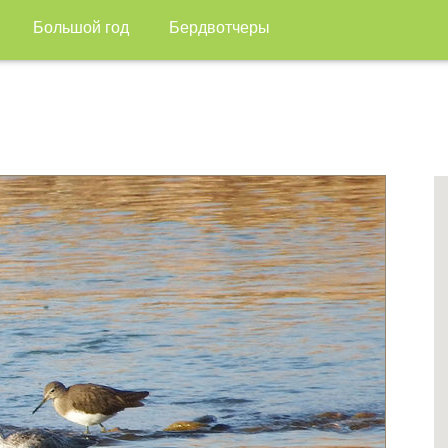
Большой год
Бердвотчеры