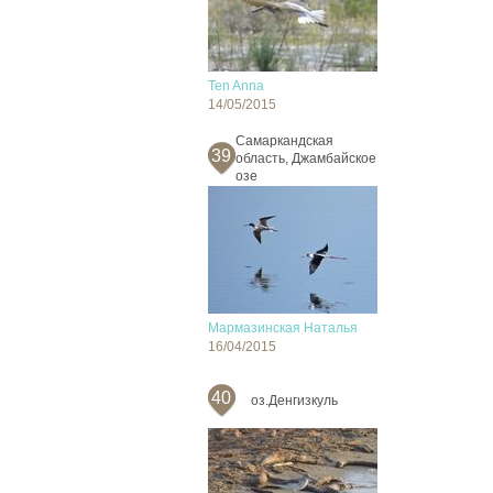
Ten Anna
14/05/2015
Cамаркандская
39
область, Джамбайское
озе
Мармазинская Наталья
16/04/2015
40
оз.Денгизкуль