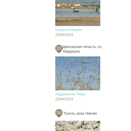
Грицына Мария
25/04/2015
Джизакская область, оз.
33
Айдаркуль
Абдураупов Тимур
22/04/2015
34
Тузель, река Чирчик