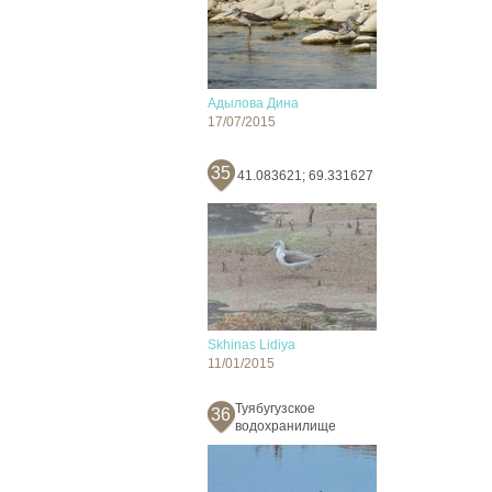
Адылова Дина
17/07/2015
35
41.083621; 69.331627
Skhinas Lidiya
11/01/2015
Туябугузское
36
водохранилище