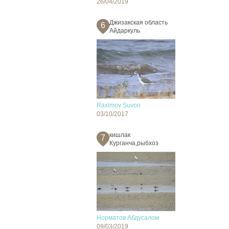
26/04/2019
Джизакская область
6
Айдаркуль
Raximov Suvon
03/10/2017
кишлак
7
Курганча,рыбхоз
Норматов Абдусалом
09/03/2019