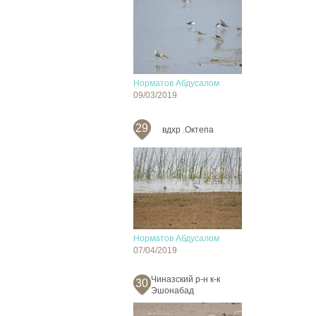
Норматов Абдусалом
09/03/2019
29
вдхр .Октепа
Норматов Абдусалом
07/04/2019
Чиназский р-н к-к
30
Эшонабад