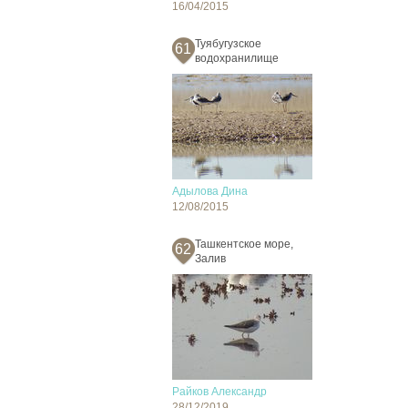
16/04/2015
Туябугузское
61
водохранилище
Адылова Дина
12/08/2015
Ташкентское море,
62
Залив
Райков Александр
28/12/2019