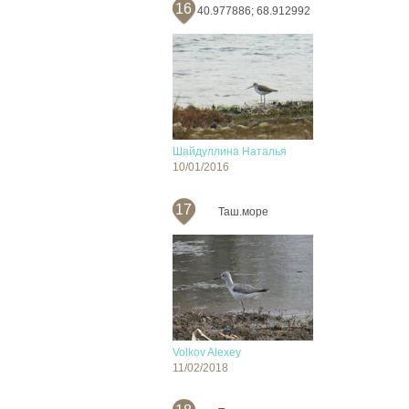
16
40.977886; 68.912992
Шайдуллина Наталья
10/01/2016
17
Таш.море
Volkov Alexey
11/02/2018