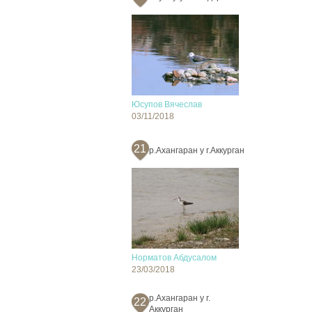
Юсупов Вячеслав
03/11/2018
21
р.Ахангаран у г.Аккурган
Норматов Абдусалом
23/03/2018
р.Ахангаран у г.
22
Аккурган