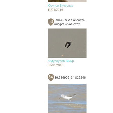
Юсупов Вячеслав
11/04/2016
Ташкентская область,
53
Аккурганское охот
Абдураупов Тимур
08/04/2016
54
39.786906; 64.816246