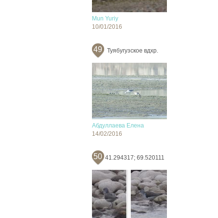
Mun Yuriy
10/01/2016
49
Туябугузское вдхр.
Абдуллаева Елена
14/02/2016
50
41.294317; 69.520111