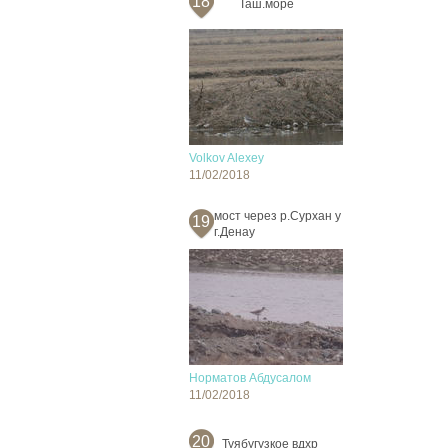
18
Таш.море
Volkov Alexey
11/02/2018
мост через р.Сурхан у
19
г.Денау
Норматов Абдусалом
11/02/2018
20
Туябугузкое вдхр