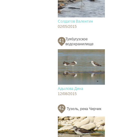
Солдатов Валентин
02/05/2015
Туябугузское
41
водохранилище
Адылова Дина
12/08/2015
42
Тузель, река Чирчик