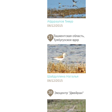
Абдураупов Тимур
06/12/2015
Ташкентская область,
37
Туябугузское вдхр
Шайдуллина Наталья
06/12/2015
38
Экоцентр "Джейран"