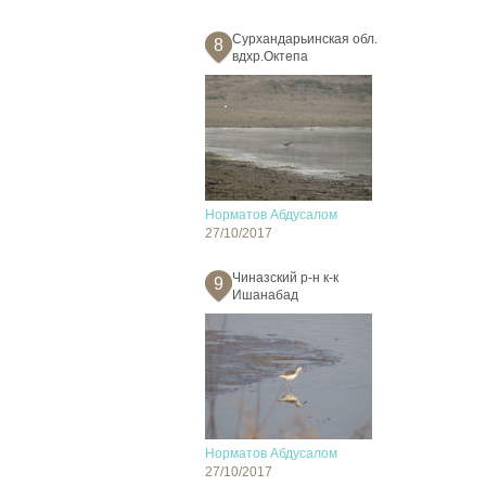
Сурхандарьинская обл.
8
вдхр.Октепа
Норматов Абдусалом
27/10/2017
Чиназский р-н к-к
9
Ишанабад
Норматов Абдусалом
27/10/2017