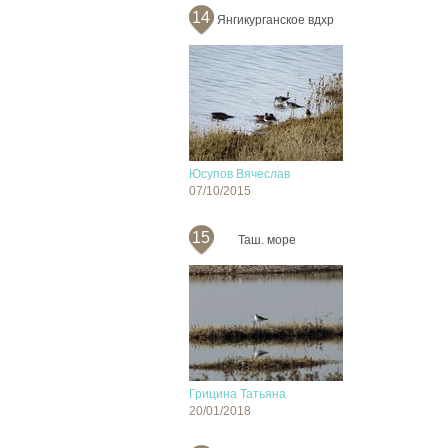
14
Янгикурганское вдхр
Юсупов Вячеслав
07/10/2015
15
Таш. море
Грицина Татьяна
20/01/2018