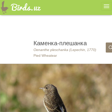
Ме
Каменка-плешанка
Oenanthe pleschanka (Lepechin, 1770)
Pied Wheatear