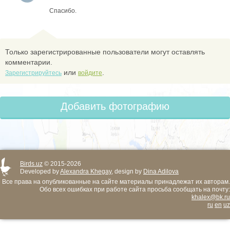
Спасибо.
Только зарегистрированные пользователи могут оставлять
комментарии.
или
.
Зарегистрируйтесь
войдите
Добавить фотографию
Birds.uz
© 2015-2026
Developed by
Alexandra Khegay
, design by
Dina Adilova
Все права на опубликованные на сайте материалы принадлежат их авторам.
Обо всех ошибках при работе сайта просьба сообщать на почту:
khalex@bk.ru
ru
en
uz