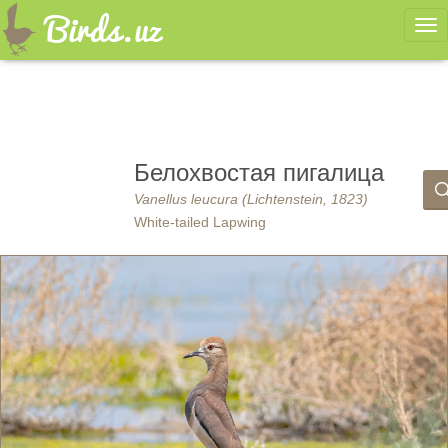
Ме
Белохвостая пигалица
Vanellus leucura (Lichtenstein, 1823)
White-tailed Lapwing