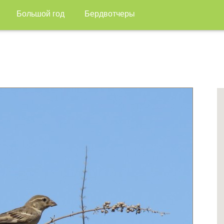
Большой год
Бердвотчеры