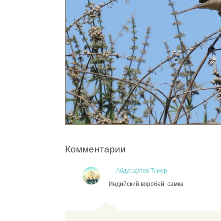
Комментарии
Абдураупов Тимур
Индийский воробей, самка