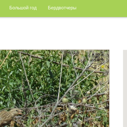
Большой год
Бердвотчеры