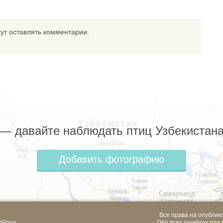
ут оставлять комментарии.
z — давайте наблюдать птиц Узбекистана
Добавить фотографию
Все права на опублик
dilova
Обо всех ошибках при 