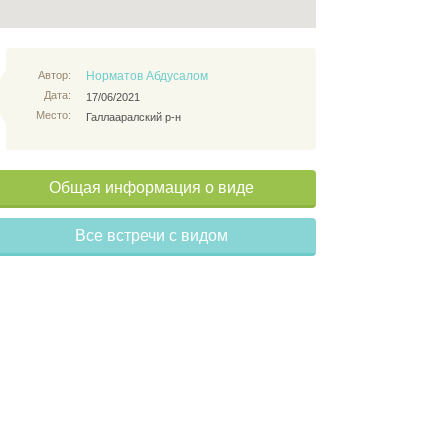
Автор:
Норматов Абдусалом
Дата:
17/06/2021
Место:
Галлааралский р-н
Общая информация о виде
Все встречи с видом