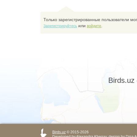
Только зарегистрированные пользователи мог
или
.
Зарегистрируйтесь
войдите
Birds.u
Birds.uz
© 2015-2026
Developed by
Alexandra Khegay
, design by
Dina A