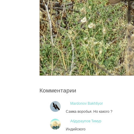
Комментарии
Mardonov Bakhtiyor
Самка воробья. Но какого ?
Абдураупов Тимур
Индийского