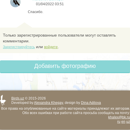
01/04/2022 03:51
Спасибо.
Только зарегистрированные пользователи могут оставлять
комментарии.
или
.
Зарегистрируйтесь
войдите
Добавить фотографию
Birds.uz
© 2015-2026
Developed by
Alexandra Khegay
, design by
Dina Adilova
Все права на опубликованные на сайте материалы принадлежат их авторам.
Обо всех ошибках при работе сайта просьба сообщать на почту:
khalex@bk.ru
ru
en
uz