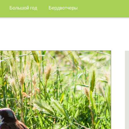
Большой год
Бердвотчеры