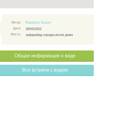
Автор:
Raximov Suvon
Дата:
28/05/2022
Место:
зафарабад городок,возле дома
Общая информация о виде
Все встречи с видом