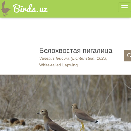
Ме
Белохвостая пигалица
Vanellus leucura (Lichtenstein, 1823)
White-tailed Lapwing