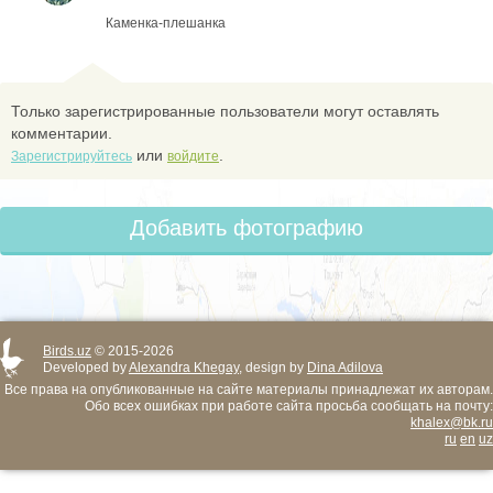
Каменка-плешанка
Только зарегистрированные пользователи могут оставлять
комментарии.
или
.
Зарегистрируйтесь
войдите
Добавить фотографию
Birds.uz
© 2015-2026
Developed by
Alexandra Khegay
, design by
Dina Adilova
Все права на опубликованные на сайте материалы принадлежат их авторам.
Обо всех ошибках при работе сайта просьба сообщать на почту:
khalex@bk.ru
ru
en
uz