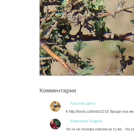
Комментарии
Адылова Дина
К http://birds.uz/birds/2218. Вроде она 
Коваленко Андрей
Че-та не похожа совсем на ту же... На 