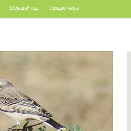
Большой год
Бердвотчеры