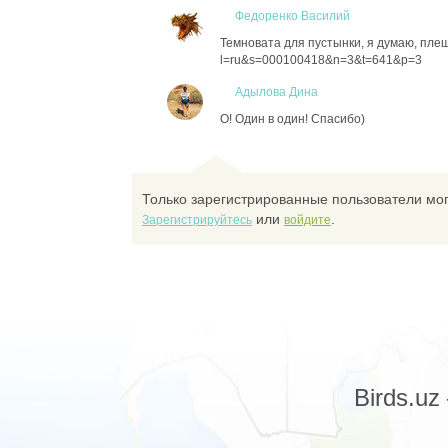
Федоренко Василий
Темновата для пустынки, я думаю, плешан
l=ru&s=000100418&n=3&t=641&p=3
Адылова Дина
О! Один в один! Спасибо)
Только зарегистрированные пользователи мог
или
.
Зарегистрируйтесь
войдите
Birds.u