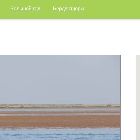
Большой год
Бердвотчеры