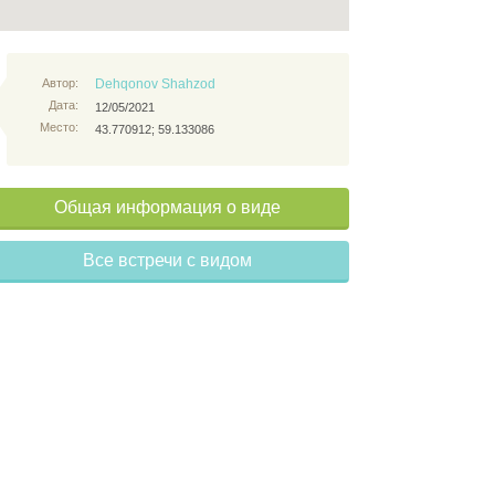
Автор:
Dehqonov Shahzod
Дата:
12/05/2021
Место:
43.770912; 59.133086
Общая информация о виде
Все встречи с видом