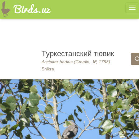
Ме
Туркестанский тювик
Accipiter badius (Gmelin, JF, 1788)
Shikra