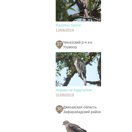
Raximov Suvon
13/06/2019
Чиназский р-н к-к
37
Узумзор
Норматов Абдусалом
31/08/2019
Джизакская область
38
Зафарабадский район