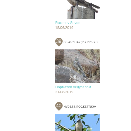
Raximov Suvon
15/06/2019
39
38.495047; 67.66973
Норматов Абдусалом
21/08/2019
40
нурата пос.каттаэж