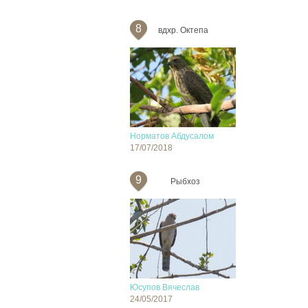
8
вдхр. Октепа
Норматов Абдусалом
17/07/2018
9
Рыбхоз
Юсупов Вячеслав
24/05/2017