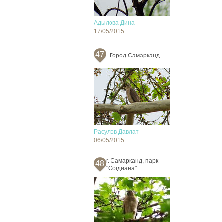
Адылова Дина
17/05/2015
47
Город Самарканд
Расулов Давлат
06/05/2015
г. Самарканд, парк
48
"Согдиана"