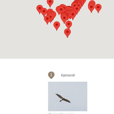
1
Курпасой