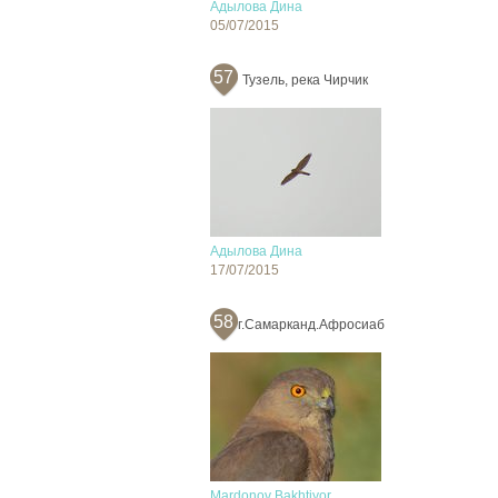
Адылова Дина
05/07/2015
57
Тузель, река Чирчик
Адылова Дина
17/07/2015
58
г.Самарканд.Афросиаб
Mardonov Bakhtiyor