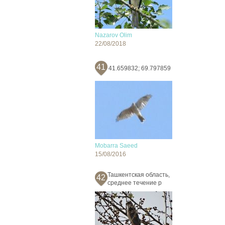
Nazarov Olim
22/08/2018
41
41.659832; 69.797859
Mobarra Saeed
15/08/2016
Ташкентская область,
42
среднее течение р