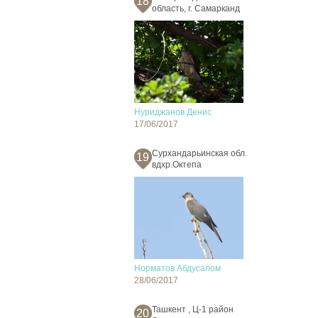
18
область, г. Самарканд
Нуриджанов Денис
17/06/2017
Сурхандарьинская обл.
19
вдхр.Октепа
Норматов Абдусалом
28/06/2017
Ташкент , Ц-1 район
20