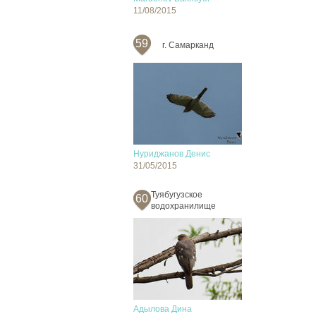
11/08/2015
59
г. Самарканд
Нуриджанов Денис
31/05/2015
Туябугузское
60
водохранилище
Адылова Дина