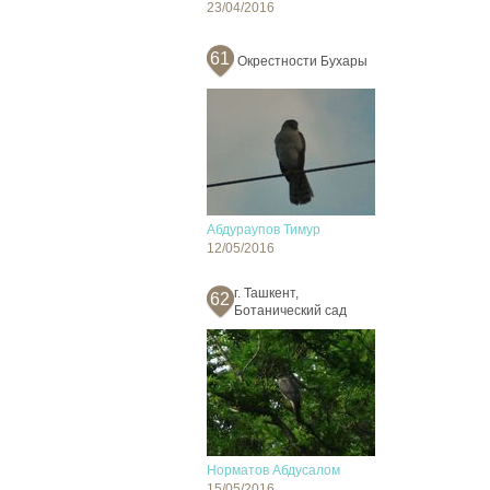
23/04/2016
61
Окрестности Бухары
Абдураупов Тимур
12/05/2016
г. Ташкент,
62
Ботанический сад
Норматов Абдусалом
15/05/2016