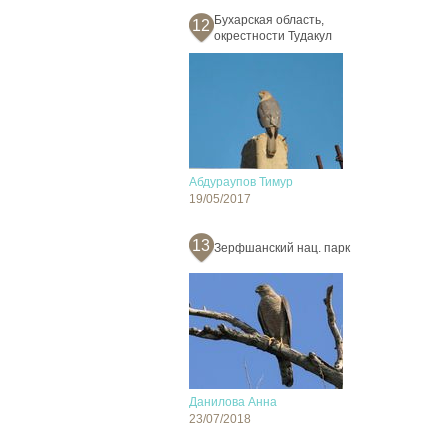
Бухарская область,
12
окрестности Тудакул
Абдураупов Тимур
19/05/2017
13
Зерфшанский нац. парк
Данилова Анна
23/07/2018