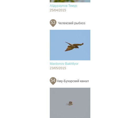
Абдураупов Тимур
25/04/2015
53
Челекский рыбхоз
Mardonov Bakhtiyor
23/05/2015
54
Аму-Бухарский канал