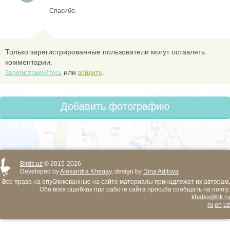
Спасибо.
Только зарегистрированные пользователи могут оставлять
комментарии.
или
.
Зарегистрируйтесь
войдите
Добавить фотографию
Birds.uz
© 2015-2026
Developed by
Alexandra Khegay
, design by
Dina Adilova
Все права на опубликованные на сайте материалы принадлежат их авторам.
Обо всех ошибках при работе сайта просьба сообщать на почту:
khalex@bk.ru
ru
en
uz