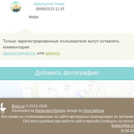
Абдураупов Тимур
06/06/2023 11:35
Фифи
Только зарегистрированные пользователи могут оставлять
комментарии.
или
.
Зарегистрируйтесь
войдите
Добавить фотографию
Birds.uz
© 2015-2026
Developed by
Alexandra Khegay
, design by
Dina Adilova
Все права на опубликованные на сайте материалы принадлежат их авторам.
Обо всех ошибках при работе сайта просьба сообщать на почту:
khalex@bk.ru
ru
en
uz