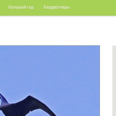
Большой год
Бердвотчеры