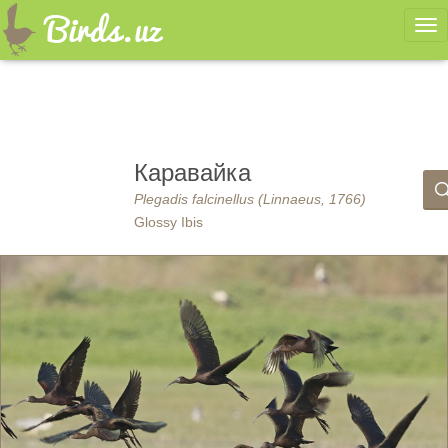
Ме
Каравайка
Plegadis falcinellus (Linnaeus, 1766)
Glossy Ibis