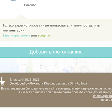
Спасибо.
Только зарегистрированные пользователи могут оставлять
комментарии.
или
.
Зарегистрируйтесь
войдите
Добавить фотографию
Birds.uz
© 2015-2026
Developed by
Alexandra Khegay
, design by
Dina Adilova
Все права на опубликованные на сайте материалы принадлежат их авторам.
Обо всех ошибках при работе сайта просьба сообщать на почту:
khalex@bk.ru
ru
en
uz