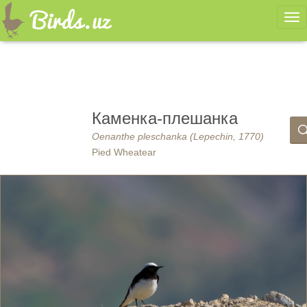
Ме
Каменка-плешанка
Oenanthe pleschanka (Lepechin, 1770)
Pied Wheatear