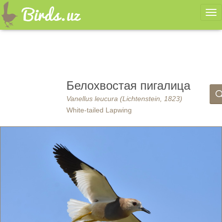
Ме
Белохвостая пигалица
Vanellus leucura (Lichtenstein, 1823)
White-tailed Lapwing