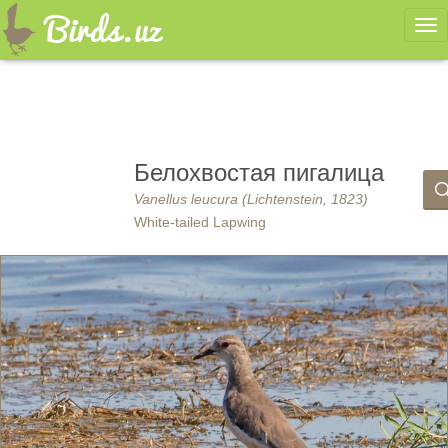
Ме
Белохвостая пигалица
Vanellus leucura (Lichtenstein, 1823)
White-tailed Lapwing