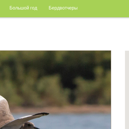
Большой год
Бердвотчеры